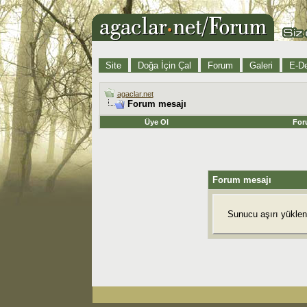
Site
Doğa İçin Çal
Forum
Galeri
E-De
agaclar.net
Forum mesajı
Üye Ol
For
Forum mesajı
Sunucu aşırı yüklend