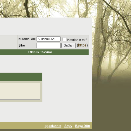
Kullanıcı Adı
Hatırlasın mı?
(
https
)
Şifre
Etkinlik Takvimi
agaclar.net
-
Arşiv
-
Başa Dön