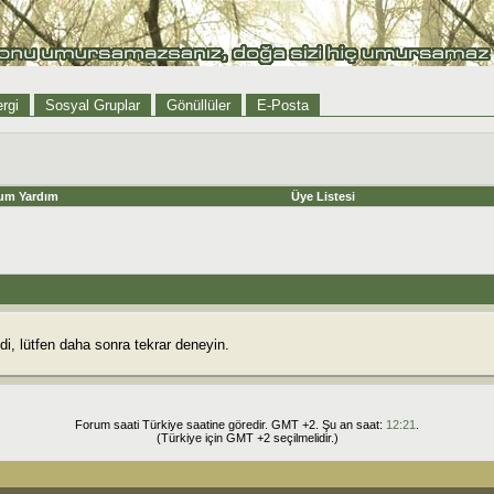
rgi
Sosyal Gruplar
Gönüllüler
E-Posta
um Yardım
Üye Listesi
i, lütfen daha sonra tekrar deneyin.
Forum saati Türkiye saatine göredir. GMT +2. Şu an saat:
12:21
.
(Türkiye için GMT +2 seçilmelidir.)