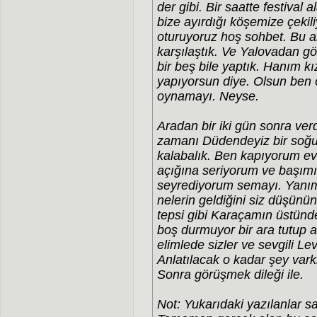
der gibi. Bir saatte festiva
bize ayırdığı köşemize çekil
oturuyoruz hoş sohbet. Bu a
karşılaştık. Ve Yalovadan gö
bir beş bile yaptık. Hanım kı
yapıyorsun diye. Olsun ben 
oynamayı. Neyse.
Aradan bir iki gün sonra ver
zamanı Düdendeyiz bir soğu
kalabalık. Ben kapıyorum evd
açığına seriyorum ve başımın 
seyrediyorum semayı. Yanıma
nelerin geldiğini siz düşün
tepsi gibi Karaçamın üstünd
boş durmuyor bir ara tutup 
elimlede sizler ve sevgili Lev
Anlatılacak o kadar şey varki
Sonra görüşmek dileği ile.
Not: Yukarıdaki yazılanlar 