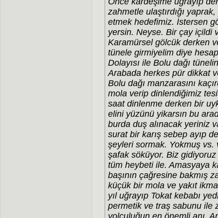
Önce kardeşime uğrayıp deni
zahmetle ulaştırdığı yaprak,
etmek hedefimiz. İstersen 
yersin. Neyse. Bir çay içildi
Karamürsel gölcük derken ver
tünele girmiyelim diye hesap
Dolayısı ile Bolu dağı tüneli
Arabada herkes pür dikkat 
Bolu dağı manzarasını kaçır
mola verip dinlendiğimiz tes
saat dinlenme derken bir uy
elini yüzünü yikarsın bu a
burda duş alınacak yeriniz 
surat bir karış sebep ayıp d
şeyleri sormak. Yokmuş vs.
şafak söküyor. Biz gidiyoruz 
tüm heybeti ile. Amasyaya 
başının çağresine bakmış z
küçük bir mola ve yakıt ikma
yıl uğrayıp Tokat kebabı yedi
permetik ve traş sabunu ile 
yolculuğun en önemli anı. A