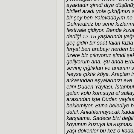
ayaktadır şimdi diye düşün
birileri aradı yola çıktığınız
bir şey ben Yalovadayım ne 
Gelmediniz bu sene kızları
festivale gidiyor. Bende kız
dediği 12-15 yaşlarında yeğ
geç gidin bir saat falan faz
feryat ben arabayı nerden b
üzere biz çıkıyoruz şimdi şek
geliyorum ana. Şu anda Erb
sevinç çığlıkları ve anamın s
Neyse çıktık köye. Araçtan in
arkasından eşyalarınızı eve i
elini Düden Yaylası. İstanbu
gelen kolu komşuya el sallaya
arasından işte Düden yayla
beklemiyor. Buna belediye 
dahil. Anlatılamayacak kadar
karşılama. Sadece bizi değil 
koyunun kuzuya kavuşması gi
yaşı dökenler bu kez o kada