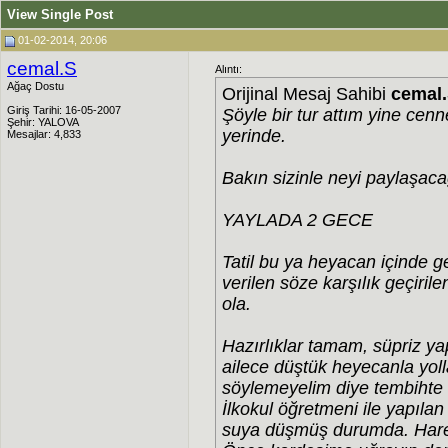
View Single Post
01-02-2014, 20:06
cemal.S
Alıntı:
Ağaç Dostu
Orijinal Mesaj Sahibi
cemal
Giriş Tarihi: 16-05-2007
Şöyle bir tur attım yine cenn
Şehir: YALOVA
yerinde.
Mesajlar: 4,833
Bakın sizinle neyi paylaşac
YAYLADA 2 GECE
Tatil bu ya heyacan içinde g
verilen söze karşılık geçirile
ola.
Hazırlıklar tamam, süpriz ya
ailece düştük heyecanla yoll
söylemeyelim diye tembihte
İlkokul öğretmeni ile yapıla
suya düşmüş durumda. Hare