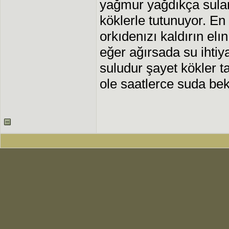
yağmur yağdıkça sulan
köklerle tutunuyor. En 
orkıdenızı kaldırın elı
eğer ağırsada su ihtiya
suludur şayet kökler t
ole saatlerce suda be