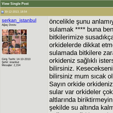
View Single Post
30-12-2013, 18:54
serkan_istanbul
öncelikle şunu anlamı
Ağaç Dostu
sulamak **** buna benz
bitkilerimize susadıkça
orkidelerde dikkat et
sulamada bitkilere zara
orkideniz sağlıklı ist
Giriş Tarihi: 14-10-2010
Şehir: istanbul
Mesajlar: 2,154
bilirsiniz. Kesecekse
bilirsiniz mum sıcak 
Sayın orkide orkideni
sular var orkideler ço
altlarında biriktirmey
şekilde su altında kal