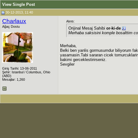
View Single Post
30-12-2013, 11:40
Charlaux
Alıntı:
Ağaç Dostu
Orijinal Mesaj Sahibi
or-ki-de
Merhaba saksisini komple bosalttim cok 
Merhaba,
Belki ben yanlis gormusumdur biliyorum fakat
yasamasin.Tabi sararan cicek tomurcuklarini
bakimi gerceklestirirseniz.
Sevgiler
Giriş Tarihi: 13-06-2011
Şehir: Istanbul / Columbus, Ohio
(ABD)
Mesajlar: 1,260