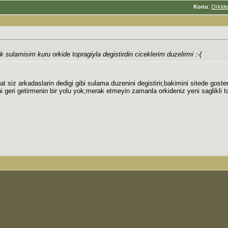
Konu
:
Orkide 
sulamisim kuru orkide topragiyla degistirdin ciceklerim duzelirmi :-(
 siz arkadaslarin dedigi gibi sulama duzenini degistirir,bakimini sitede goster
 geri getirmenin bir yolu yok;merak etmeyin zamanla orkideniz yeni saglikli 