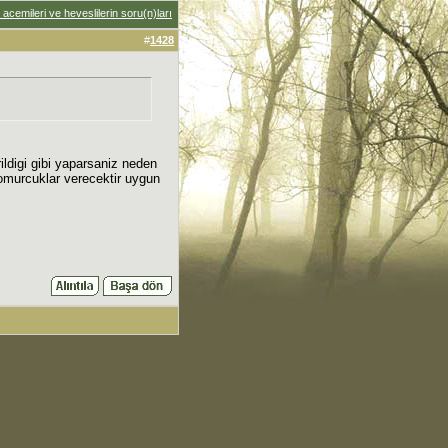
acemileri ve heveslilerin soru(n)ları
#
1428
ildigi gibi yaparsaniz neden
tomurcuklar verecektir uygun