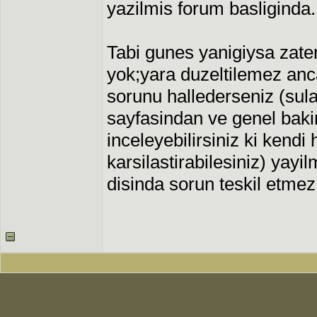
yazilmis forum basliginda.
Tabi gunes yanigiysa zate
yok;yara duzeltilemez anc
sorunu hallederseniz (sulam
sayfasindan ve genel bakim
inceleyebilirsiniz ki kendi 
karsilastirabilesiniz) yayil
disinda sorun teskil etme