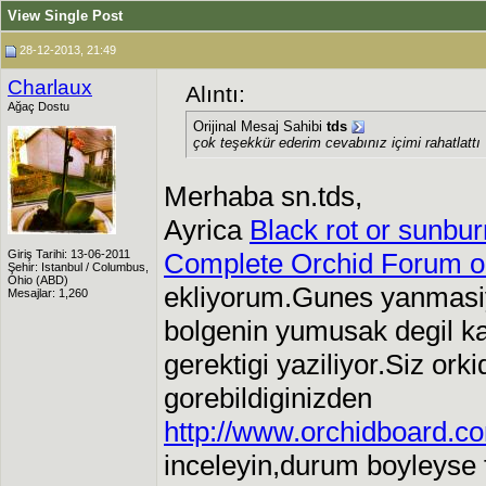
View Single Post
28-12-2013, 21:49
Charlaux
Alıntı:
Ağaç Dostu
Orijinal Mesaj Sahibi
tds
çok teşekkür ederim cevabınız içimi rahatlattı
Merhaba sn.tds,
Ayrica
Black rot or sunbu
Giriş Tarihi: 13-06-2011
Complete Orchid Forum on
Şehir: Istanbul / Columbus,
Ohio (ABD)
ekliyorum.Gunes yanmas
Mesajlar: 1,260
bolgenin yumusak degil ka
gerektigi yaziliyor.Siz ork
gorebildiginizden
http://www.orchidboard.co
inceleyin,durum boyleyse 