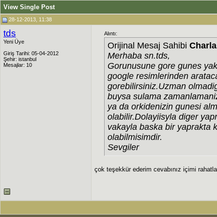
View Single Post
28-12-2013, 11:38
tds
Alıntı:
Yeni Üye
Orijinal Mesaj Sahibi
Charl
Giriş Tarihi: 05-04-2012
Merhaba sn.tds,
Şehir: istanbul
Gorunusune gore gunes yakm
Mesajlar: 10
google resimlerinden arataca
gorebilirsiniz.Uzman olmad
buysa sulama zamanlamanizl
ya da orkidenizin gunesi alm
olabilir.Dolayiisyla diger y
vakayla baska bir yaprakta k
olabilmisimdir.
Sevgiler
çok teşekkür ederim cevabınız içimi rahatla