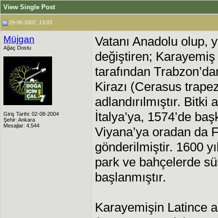
View Single Post
29-06-2007, 13:03
Müjgan
Vatanı Anadolu olup, y
Ağaç Dostu
değiştiren; Karayemiş 
tarafından Trabzon’da
Kirazı (Cerasus trape
adlandırılmıştır. Bitki 
İtalya’ya, 1574’de baş
Giriş Tarihi: 02-08-2004
Şehir: Ankara
Mesajlar: 4,544
Viyana’ya oradan da F
gönderilmiştir. 1600 y
park ve bahçelerde süs 
başlanmıştır.
Karayemişin Latince a