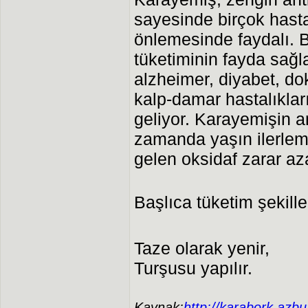
sayesinde birçok hast
önlemesinde faydalı.
tüketiminin fayda sağl
alzheimer, diyabet, dok
kalp-damar hastalıklar
geliyor. Karayemişin an
zamanda yaşın ilerle
gelen oksidaf zarar az
Başlıca tüketim şekille
Taze olarak yenir,
Turşusu yapılır.
Kaynak:
http://karabork.azb