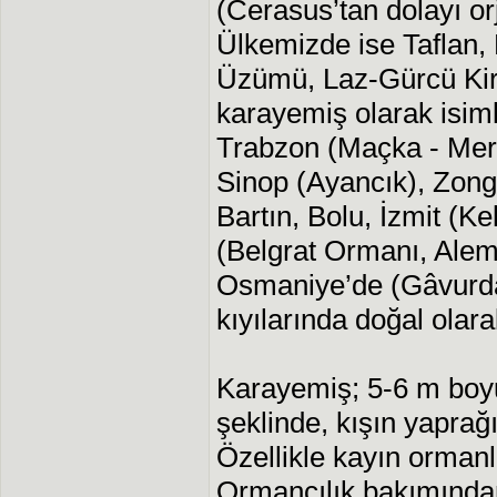
(Cerasus’tan dolayı or
Ülkemizde ise Taflan,
Üzümü, Laz-Gürcü Kira
karayemiş olarak isimle
Trabzon (Maçka - Mer
Sinop (Ayancık), Zon
Bartın, Bolu, İzmit (Ke
(Belgrat Ormanı, Alem
Osmaniye’de (Gâvurd
kıyılarında doğal olara
Karayemiş; 5-6 m boy
şeklinde, kışın yaprağ
Özellikle kayın ormanla
Ormancılık bakımından za