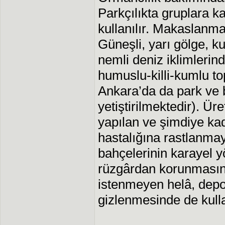
Parkçılıkta gruplara kar
kullanılır. Makaslanmaya
Güneşli, yarı gölge, k
nemli deniz iklimlerinde
humuslu-killi-kumlu to
Ankara’da da park ve b
yetiştirilmektedir). Ür
yapılan ve şimdiye kad
hastalığına rastlanma
bahçelerinin karayel 
rüzgârdan korunmasını
istenmeyen helâ, depo 
gizlenmesinde de kullan