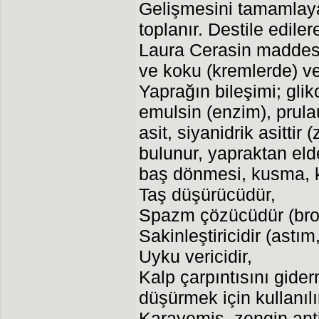
Gelişmesini tamamlaya
toplanır. Destile ediler
Laura Cerasin maddesi e
ve koku (kremlerde) veri
Yaprağın bileşimi; glik
emulsin (enzim), prula
asit, siyanidrik asittir 
bulunur, yapraktan elde
baş dönmesi, kusma, k
Taş düşürücüdür,
Spazm çözücüdür (bron
Sakinleştiricidir (astım
Uyku vericidir,
Kalp çarpıntısını gide
düşürmek için kullanılı
Karayemiş, zengin anti