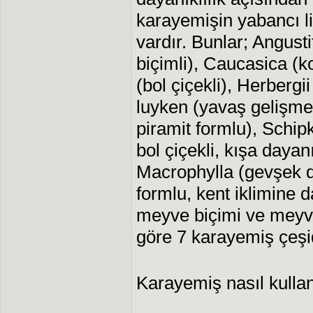
karayemişin yabancı li
vardır. Bunlar; Angusti
biçimli), Caucasica (k
(bol çiçekli), Herbergii
luyken (yavaş gelişmeli
piramit formlu), Schip
bol çiçekli, kışa dayan
Macrophylla (gevşek d
formlu, kent iklimine 
meyve biçimi ve mey
göre 7 karayemiş çeşid
Karayemiş nasıl kullan