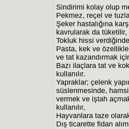
Sindirimi kolay olup me
Pekmez, reçel ve tuzla
Şeker hastalığına karşı
kavrularak da tüketilir,
Tokluk hissi verdiğinden
Pasta, kek ve özellikl
ve tat kazandırmak için 
Bazı ilaçlara tat ve ko
kullanılır.
Yapraklar; çelenk yapı
süslenmesinde, hamsi
vermek ve iştah açmak 
kullanılır,
Hayvanlara taze olarak 
Dış ticarette fidan alı