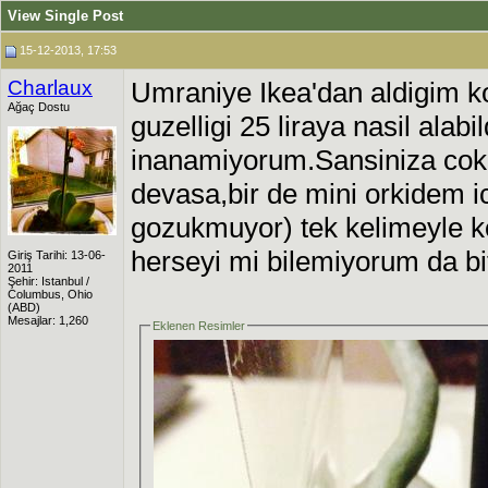
View Single Post
15-12-2013, 17:53
Charlaux
Umraniye Ikea'dan aldigim 
Ağaç Dostu
guzelligi 25 liraya nasil alabi
inanamiyorum.Sansiniza cok g
devasa,bir de mini orkidem ic
gozukmuyor) tek kelimeyle ko
herseyi mi bilemiyorum da bi
Giriş Tarihi: 13-06-
2011
Şehir: Istanbul /
Columbus, Ohio
(ABD)
Mesajlar: 1,260
Eklenen Resimler