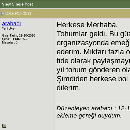
View Single Post
12-12-2013, 22:22
arabacı
Herkese Merhaba,
Yeni Üye
Tohumlar geldi. Bu g
Giriş Tarihi: 21-10-2010
Şehir: TEKİRDAĞ
organizasyonda emeği
Mesajlar: 6
ederim. Miktarı fazla 
fide olarak paylaşma
yıl tohum gönderen ola
Şimdiden herkese bol ve
dilerim.
Düzenleyen arabacı : 12-
ekleme gereği duydum.