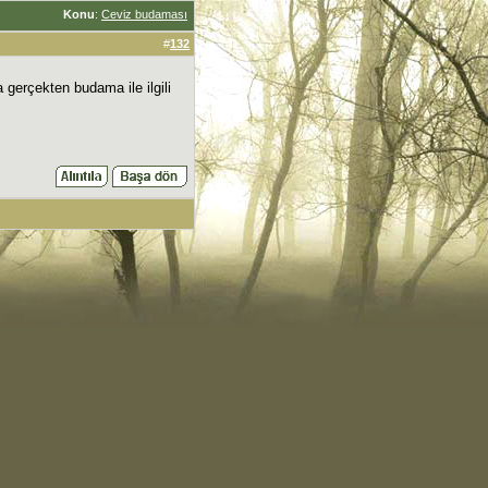
Konu
:
Ceviz budaması
#
132
gerçekten budama ile ilgili