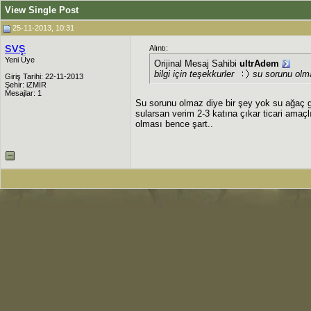
View Single Post
25-11-2013, 10:31
svş
Alıntı:
Yeni Üye
Orijinal Mesaj Sahibi
ultrAdem
bilgi için teşekkurler
su sorunu olm
Giriş Tarihi: 22-11-2013
Şehir: iZMİR
Mesajlar: 1
Su sorunu olmaz diye bir şey yok su ağaç g
sularsan verim 2-3 katına çıkar ticari ama
olması bence şart..