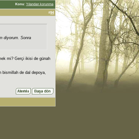
Konu
:
Yılandan korunma
#
94
yım diyorum. Sonra
ek mi? Gerçi ikisi de günah
ah bismillah de dal depoya,