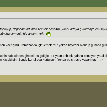
 toplayıp, depodaki odunları tek tek boşaltıp, yılanı ortaya çıkarmaya çalışa
 günaha girmenin hiç anlamı yok.
tan kaçtığınız, ramazanda içki içmek mi? yoksa hayvanı öldürüp günaha girm
senin kabuslarına girecek bu gidişle
yılan zehirsiz yılana benziyor, ya all
lan kaçabilsin. Sende kurtul oda kurtulsun. Yoksa bu sitresle yaşanmaz.