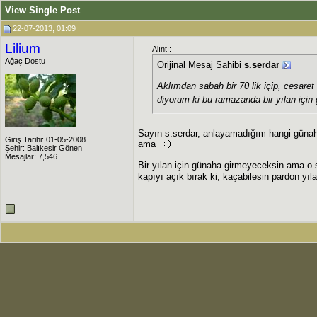
View Single Post
22-07-2013, 01:09
Lilium
Alıntı:
Ağaç Dostu
Orijinal Mesaj Sahibi
s.serdar
Aklımdan sabah bir 70 lik içip, cesaret
diyorum ki bu ramazanda bir yılan için
Sayın s.serdar, anlayamadığım hangi günah
Giriş Tarihi: 01-05-2008
ama
Şehir: Balıkesir Gönen
Mesajlar: 7,546
Bir yılan için günaha girmeyeceksin ama o 
kapıyı açık bırak ki, kaçabilesin pardon yı