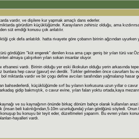
arda vardır, ve dişilere kur yapmak amaçlı dans ederler.
miktarda görürdüm küçüklüğümde. Karayılanın zehirsiz olduğu, ama kızdırırsan
en süt emdiği konusu çok anlatılır.
ği çok defa anlatıldı. hatta rivayete göre çobanın birinin ağzından uyurken yı
n türü gördüğüm "küt engerek" denilen kısa ama çapı geniş bir yılan türü var.Öz
nleri almaya çalışırken yılan sokan insanlar oluyor.
 efsanesi vardı. Birinin olduğu yer eski ilkokulun olduğu yerin arkasında tepe
 bunlara hep cavur (gavur) evi derdik. Türkler gelmeden önce cavurlarn bu ev
bol miktarda vardır ve bir çogu define avcıları tarafından yağmalanıp hasar g
n bahsederlerdi, küçüklüğümde sırf bu yılanın korkusuna uzun yıllar o cavur 
arkadaş gidip bakmıştık, o cavur evine, yılan falan yoktu ortada,kaya mezarına
u kaynağı ve su kaynağının önünde birkaç dönüm bahçe olarak kullanılan arazi v
yük (insan beli kalınlığından,5-10m uzunluğunda) yılan gördğünü söyledi. Onun
konuşup bu konuyu bir teyit eder, düzeltmeleri yaparım. Bu evren yılanı konusu
nları-hayalleri vardı.