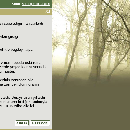
Konu
:
Sürüngen efsaneleri
#
18
 sopaladığını anlatırlardı.
lan girdiği
ellikle buğday -arpa
 vardır, tepede eski roma
lerde yaşadıklarını sanırdık
örmüştür.
evinin yanından bile
 zarr verildiğini,oranın
ardı. Burayı uzun yıllardır
 korkusuna bildiğim kadarıyla
 uzun yıllar aile içi