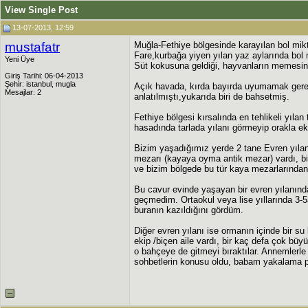
View Single Post
13-07-2013, 12:59
mustafatr
Muğla-Fethiye bölgesinde karayılan bol mikt
Fare,kurbağa yiyen yılan yaz aylarında bol 
Yeni Üye
Süt kokusuna geldiği, hayvanların memesind
Giriş Tarihi: 06-04-2013
Şehir: istanbul, mugla
Açık havada, kırda bayırda uyumamak gerekti
Mesajlar: 2
anlatılmıştı,yukarıda biri de bahsetmiş.
Fethiye bölgesi kırsalında en tehlikeli yıla
hasadında tarlada yılanı görmeyip orakla eki
Bizim yaşadığımız yerde 2 tane Evren yılanı
mezarı (kayaya oyma antik mezar) vardı, biz
ve bizim bölgede bu tür kaya mezarlarından 
Bu cavur evinde yaşayan bir evren yılanında
geçmedim. Ortaokul veya lise yıllarında 3-5
buranın kazıldığını gördüm.
Diğer evren yılanı ise ormanın içinde bir s
ekip /biçen aile vardı, bir kaç defa çok bü
o bahçeye de gitmeyi bıraktılar. Annemlerle 
sohbetlerin konusu oldu, babam yakalama pla