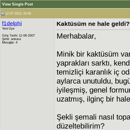
View Single Post
12-07-2013, 20:46
f1delphi
Kaktüsüm ne hale geldi?
Yeni Üye
Merhabalar,
Giriş Tarihi: 11-08-2007
Şehir: ankara
Mesajlar: 4
Minik bir kaktüsüm var
yaprakları sarktı, ke
temizliçi karanlık iç o
aylarca unutuldu, bugü
iyileşmiş, genel form
uzatmış, ilginç bir ha
Şekli şemali nasıl topa
düzeltebilirim?