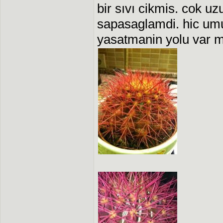
bir sıvı cikmis. cok u
sapasaglamdi. hic um
yasatmanin yolu var m