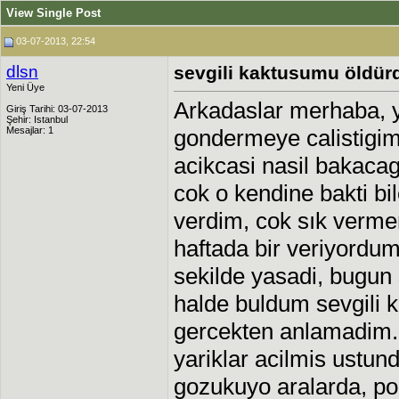
View Single Post
03-07-2013, 22:54
dlsn
sevgili kaktusumu öldür
Yeni Üye
Arkadaslar merhaba, ya
Giriş Tarihi: 03-07-2013
Şehir: Istanbul
Mesajlar: 1
gondermeye calistigi
acikcasi nasil bakaca
cok o kendine bakti bil
verdim, cok sık verm
haftada bir veriyordum.
sekilde yasadi, bugun 
halde buldum sevgili k
gercekten anlamadim. 
yariklar acilmis ustun
gozukuyo aralarda, po