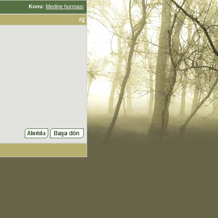
Konu
:
Medine hurması
#
2