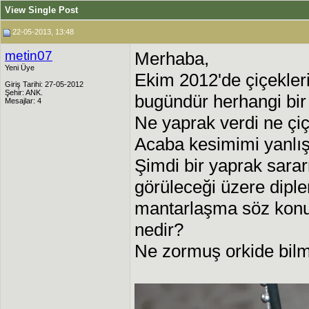
View Single Post
22-05-2013, 13:48
metin07
Merhaba,
Yeni Üye
Ekim 2012'de çiçekler
Giriş Tarihi: 27-05-2012
Şehir: ANK.
bugündür herhangi bir
Mesajlar: 4
Ne yaprak verdi ne çi
Acaba kesimimi yanlış
Şimdi bir yaprak sara
görüleceği üzere diple
mantarlaşma söz konu
nedir?
Ne zormuş orkide bil