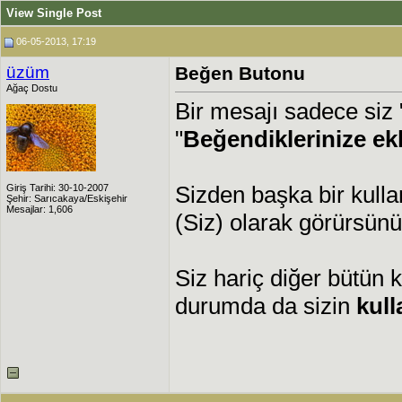
View Single Post
06-05-2013, 17:19
üzüm
Beğen Butonu
Ağaç Dostu
Bir mesajı sadece siz
"
Beğendiklerinize ek
Sizden başka bir kulla
Giriş Tarihi: 30-10-2007
Şehir: Sarıcakaya/Eskişehir
Mesajlar: 1,606
(Siz) olarak görürsünü
Siz hariç diğer bütün ku
durumda da sizin
kull