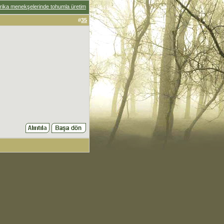
frika menekşelerinde tohumla üretim
#
35