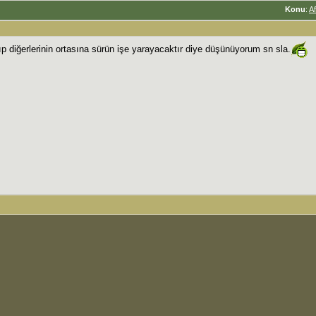
Konu
:
A
lıp diğerlerinin ortasına sürün işe yarayacaktır diye düşünüyorum sn sla.