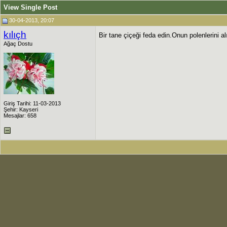
View Single Post
30-04-2013, 20:07
kılıçh
Bir tane çiçeği feda edin.Onun polenlerini a
Ağaç Dostu
Giriş Tarihi: 11-03-2013
Şehir: Kayseri
Mesajlar: 658