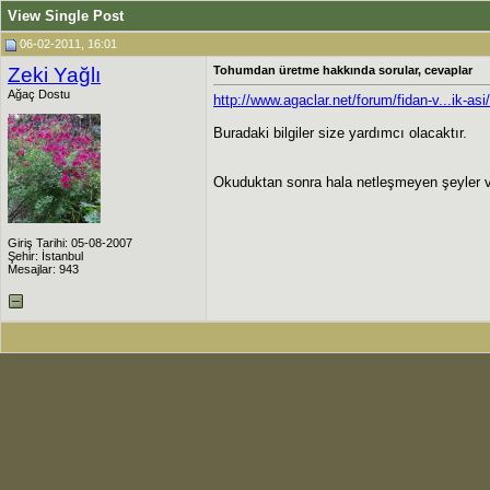
View Single Post
06-02-2011, 16:01
Zeki Yağlı
Tohumdan üretme hakkında sorular, cevaplar
Ağaç Dostu
http://www.agaclar.net/forum/fidan-v...ik-as
Buradaki bilgiler size yardımcı olacaktır.
Okuduktan sonra hala netleşmeyen şeyler va
Giriş Tarihi: 05-08-2007
Şehir: İstanbul
Mesajlar: 943