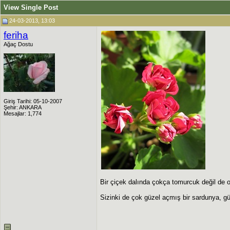
View Single Post
24-03-2013, 13:03
feriha
Ağaç Dostu
Giriş Tarihi: 05-10-2007
Şehir: ANKARA
Mesajlar: 1,774
Bir çiçek dalında çokça tomurcuk değil de o
Sizinki de çok güzel açmış bir sardunya, gü