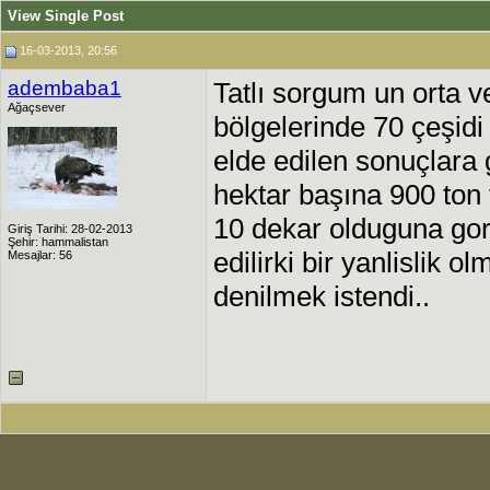
View Single Post
16-03-2013, 20:56
adembaba1
Tatlı sorgum un orta v
Ağaçsever
bölgelerinde 70 çeşid
elde edilen sonuçlara 
hektar başına 900 ton 
10 dekar olduguna gor
Giriş Tarihi: 28-02-2013
Şehir: hammalistan
edilirki bir yanlislik 
Mesajlar: 56
denilmek istendi..