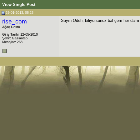
View Single Post
29-01-2013, 08:23
rise_com
Sayın Odeh, biliyorsunuz bahçem her daim em
Ağaç Dostu
Giriş Tarihi: 12-05-2010
Şehir: Gaziantep
Mesajlar: 268