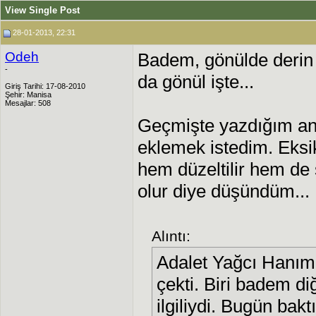
View Single Post
28-01-2013, 22:31
Odeh
Badem, gönülde derin 
-
da gönül işte...
Giriş Tarihi: 17-08-2010
Şehir: Manisa
Mesajlar: 508
Geçmişte yazdığım a
eklemek istedim. Eksik
hem düzeltilir hem de
olur diye düşündüm...
Alıntı:
Adalet Yağcı Hanım'ı
çekti. Biri badem diğe
ilgiliydi. Bugün bak