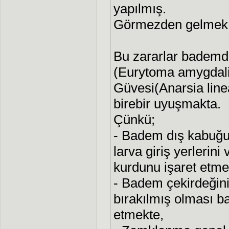
yapılmış.
Görmezden gelmek 
Bu zararlar bademd
(Eurytoma amygdali) 
Güvesi(Anarsia linea
birebir uyuşmakta.
Çünkü;
- Badem dış kabuğu
larva giriş yerlerini
kurdunu işaret etme
- Badem çekirdeğini
bırakılmış olması b
etmekte,