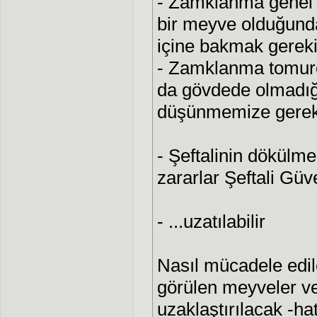
- Zamklanma genel 
bir meyve olduğunda
içine bakmak gereki
- Zamklanma tomurc
da gövdede olmadığı 
düşünmemize gerek
- Şeftalinin dökülme
zararlar Şeftali Güve
- ...uzatılabilir
Nasıl mücadele edile
görülen meyveler ve
uzaklaştırılacak -h