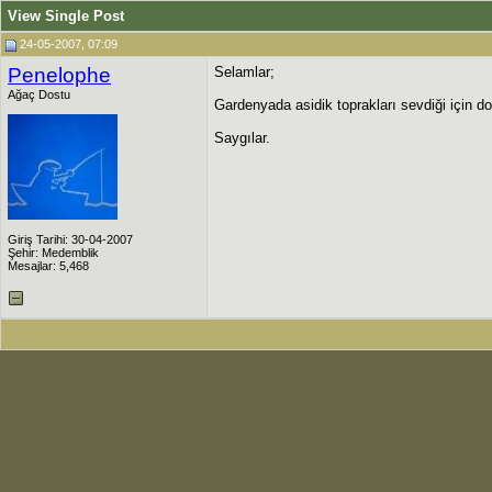
View Single Post
24-05-2007, 07:09
Penelophe
Selamlar;
Ağaç Dostu
Gardenyada asidik toprakları sevdiği için 
Saygılar.
Giriş Tarihi: 30-04-2007
Şehir: Medemblik
Mesajlar: 5,468