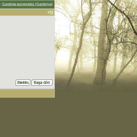
u
:
Gardenia jasminoides (Gardenya)
#
73