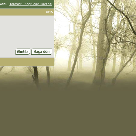
Konu
:
Toroslar - Köprüçay Havzası
#
115