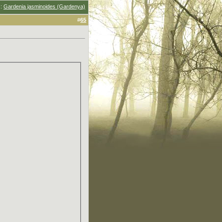
u
:
Gardenia jasminoides (Gardenya)
#
65