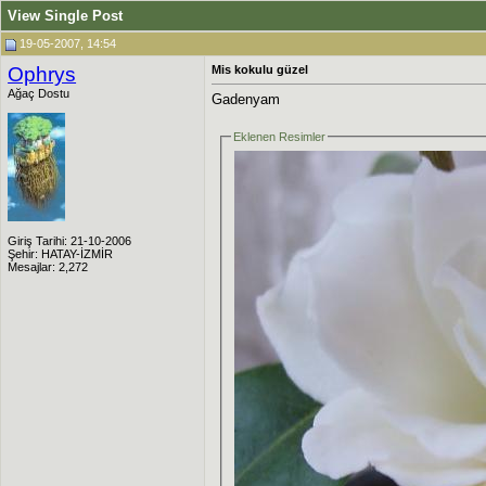
View Single Post
19-05-2007, 14:54
Ophrys
Mis kokulu güzel
Ağaç Dostu
Gadenyam
Eklenen Resimler
Giriş Tarihi: 21-10-2006
Şehir: HATAY-İZMİR
Mesajlar: 2,272