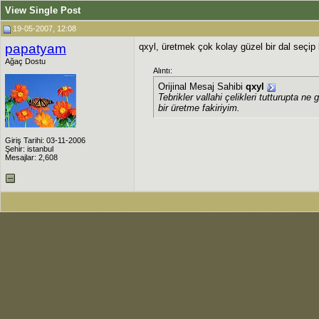
View Single Post
19-05-2007, 12:08
papatyam
qxyl, üretmek çok kolay güzel bir dal seçip
Ağaç Dostu
Alıntı:
Orijinal Mesaj Sahibi
qxyl
Tebrikler vallahi çelikleri tutturupta 
bir üretme fakiriyim.
Giriş Tarihi: 03-11-2006
Şehir: istanbul
Mesajlar: 2,608