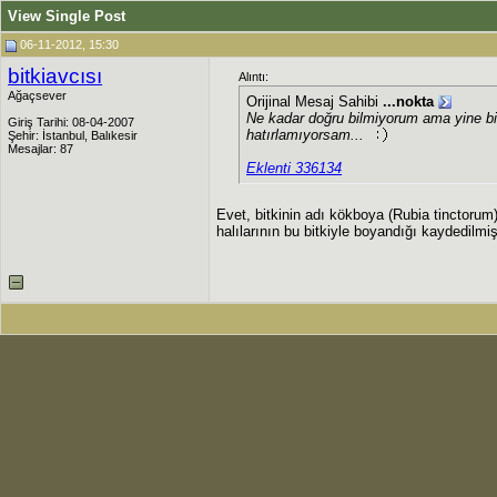
View Single Post
06-11-2012, 15:30
bitkiavcısı
Alıntı:
Ağaçsever
Orijinal Mesaj Sahibi
...nokta
Ne kadar doğru bilmiyorum ama yine bi
Giriş Tarihi: 08-04-2007
hatırlamıyorsam...
Şehir: İstanbul, Balıkesir
Mesajlar: 87
Eklenti 336134
Evet, bitkinin adı kökboya (Rubia tinctorum).
halılarının bu bitkiyle boyandığı kaydedilmiş