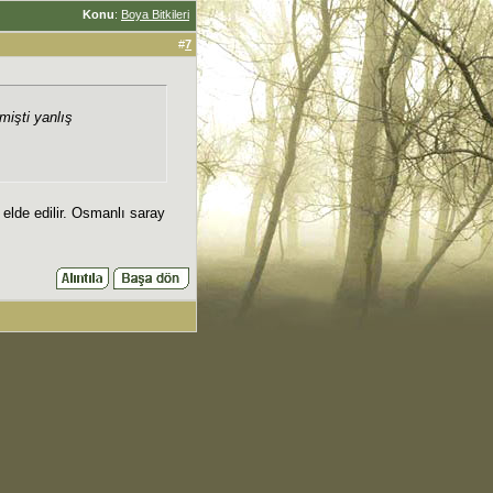
Konu
:
Boya Bitkileri
#
7
işti yanlış
 elde edilir. Osmanlı saray