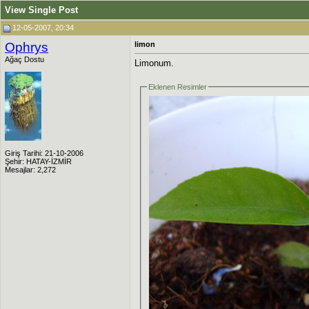
View Single Post
12-05-2007, 20:34
Ophrys
limon
Ağaç Dostu
Limonum.
Eklenen Resimler
Giriş Tarihi: 21-10-2006
Şehir: HATAY-İZMİR
Mesajlar: 2,272