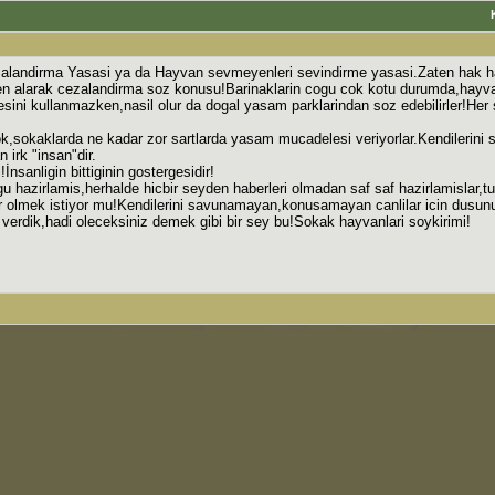
zalandirma Yasasi ya da Hayvan sevmeyenleri sevindirme yasasi.Zaten hak h
den alarak cezalandirma soz konusu!Barinaklarin cogu cok kotu durumda,hayvanla
cesini kullanmazken,nasil olur da dogal yasam parklarindan soz edebilirler!Her
yok,sokaklarda ne kadar zor sartlarda yasam mucadelesi veriyorlar.Kendilerin
an irk "insan"dir.
İnsanligin bittiginin gostergesidir!
u hazirlamis,herhalde hicbir seyden haberleri olmadan saf saf hazirlamislar,
r olmek istiyor mu!Kendilerini savunamayan,konusamayan canlilar icin dusun
verdik,hadi oleceksiniz demek gibi bir sey bu!Sokak hayvanlari soykirimi!