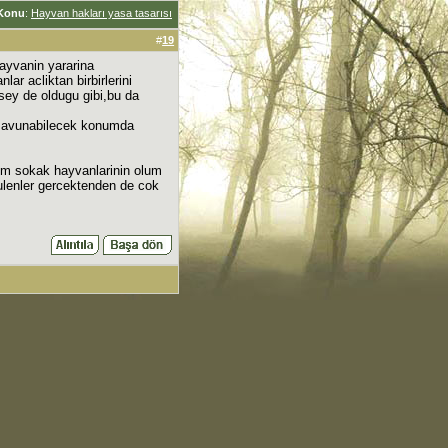
Konu
:
Hayvan hakları yasa tasarısı
#
19
ayvanin yararina
r acliktan birbirlerini
 sey de oldugu gibi,bu da
i savunabilecek konumda
tum sokak hayvanlarinin olum
ulenler gercektenden de cok