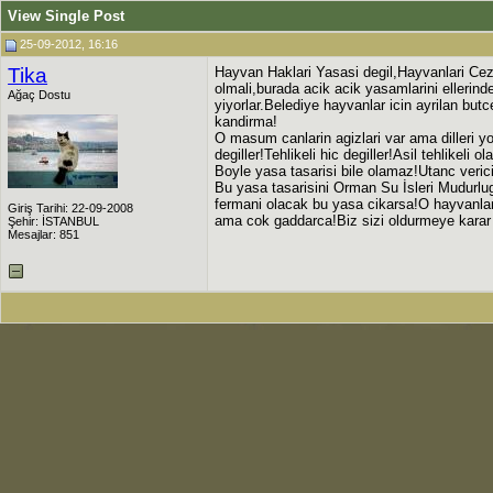
View Single Post
25-09-2012, 16:16
Tika
Hayvan Haklari Yasasi degil,Hayvanlari Ce
olmali,burada acik acik yasamlarini ellerin
Ağaç Dostu
yiyorlar.Belediye hayvanlar icin ayrilan but
kandirma!
O masum canlarin agizlari var ama dilleri 
degiller!Tehlikeli hic degiller!Asil tehlikeli ol
Boyle yasa tasarisi bile olamaz!Utanc verici!
Bu yasa tasarisini Orman Su İsleri Mudurlug
fermani olacak bu yasa cikarsa!O hayvanla
Giriş Tarihi: 22-09-2008
ama cok gaddarca!Biz sizi oldurmeye karar 
Şehir: İSTANBUL
Mesajlar: 851