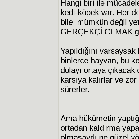
Hangi biri ile mücade
kedi-köpek var. Her d
bile, mümkün değil ye
GERÇEKÇİ OLMAK ge
Yapıldığını varsaysak 
binlerce hayvan, bu k
dolayı ortaya çıkacak o
karşıya kalırlar ve zor
sürerler.
Ama hükümetin yaptığı
ortadan kaldırma yapac
olmasaydı ne güzel yön