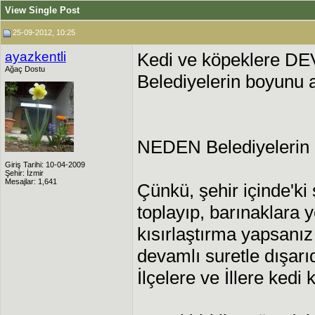
View Single Post
25-09-2012, 10:25
ayazkentli
Kedi ve köpeklere DE
Ağaç Dostu
Belediyelerin boyunu 
NEDEN Belediyelerin
Giriş Tarihi: 10-04-2009
Şehir: İzmir
Mesajlar: 1,641
Çünkü, şehir içinde'ki
toplayıp, barınaklara y
kısırlaştırma yapsanız 
devamlı suretle dışarı
İlçelere ve İllere kedi 