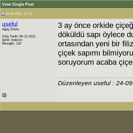
View Single Post
23-09-2012, 17:15
useful
3 ay önce orkide çiçeğ
Ağaç Dostu
döküldü sapı öylece d
Giriş Tarihi: 08-12-2011
Şehir: trabzon
ortasından yeni bir fi
Mesajlar: 118
çiçek sapımı bilmiyor
soruyorum acaba çiçek
Düzenleyen useful : 24-0