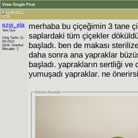
View Single Post
11-09-2012,
12:35
ezgi_ela
merhaba bu çiçeğimin 3 tane çi
Yeni Üye
saplardaki tüm çiçekler döküld
Giriş Tarihi: 11-
09-2012
başladı. ben de makası steriliz
Şehir: istanbul
Mesajlar: 2
daha sonra ana yapraklar büz
başladı. yaprakların sertliği ve
yumuşadı yapraklar. ne önerirs
Eklenen Resimler