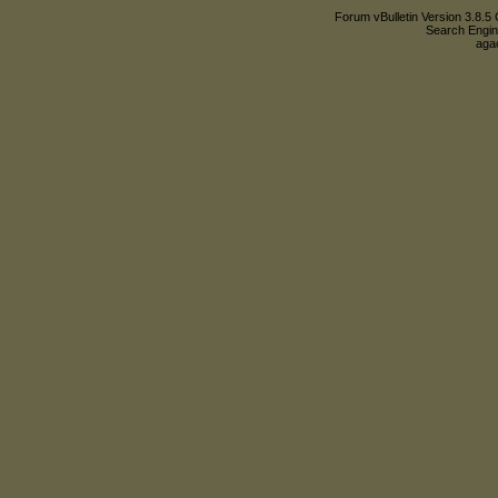
Forum vBulletin Version 3.8.5 
Search Engin
agac