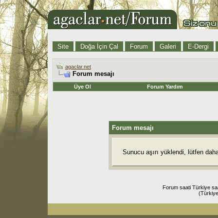
Site
Doğa İçin Çal
Forum
Galeri
E-Dergi
agaclar.net
Forum mesajı
Üye Ol
Forum Yardım
Forum mesajı
Sunucu aşırı yüklendi, lütfen dah
Forum saati Türkiye sa
(Türkiye