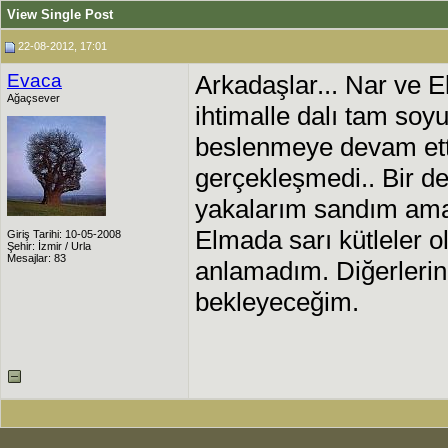
View Single Post
22-08-2012, 17:01
Evaca
Arkadaşlar... Nar ve 
Ağaçsever
ihtimalle dalı tam soy
beslenmeye devam ett
gerçekleşmedi.. Bir d
yakalarım sandım am
Elmada sarı kütleler 
Giriş Tarihi: 10-05-2008
Şehir: İzmir / Urla
Mesajlar: 83
anlamadım. Diğerlerin
bekleyeceğim.