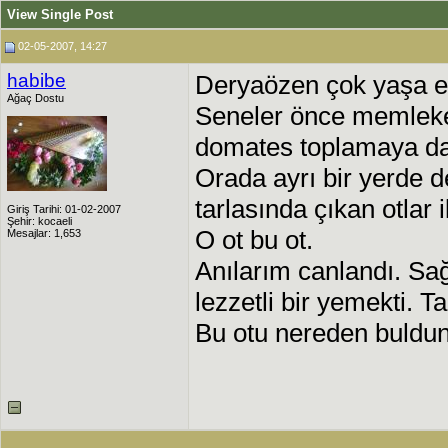
View Single Post
02-05-2007, 14:27
habibe
Deryaözen çok yaşa e
Ağaç Dostu
Seneler önce memleket
domates toplamaya dav
Orada ayrı bir yerde d
tarlasında çıkan otlar 
Giriş Tarihi: 01-02-2007
Şehir: kocaeli
O ot bu ot.
Mesajlar: 1,653
Anılarım canlandı. Sa
lezzetli bir yemekti. T
Bu otu nereden buldun