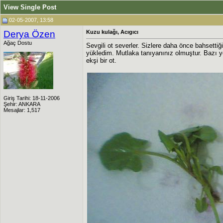
View Single Post
02-05-2007, 13:58
Derya Özen
Kuzu kulağı, Acıgıcı
Ağaç Dostu
Sevgili ot severler. Sizlere daha önce bahsetti
yükledim. Mutlaka tanıyanınız olmuştur. Bazı yö
ekşi bir ot.
Giriş Tarihi: 18-11-2006
Şehir: ANKARA
Mesajlar: 1,517