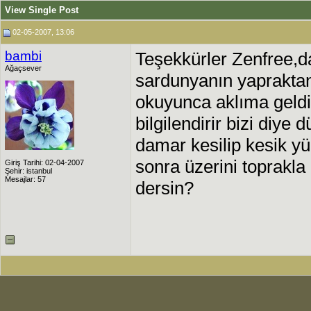
View Single Post
02-05-2007, 13:06
bambi
Teşekkürler Zenfree,
Ağaçsever
sardunyanın yapraktan 
okuyunca aklıma geldi,
bilgilendirir bizi diy
damar kesilip kesik y
sonra üzerini toprakl
Giriş Tarihi: 02-04-2007
Şehir: istanbul
Mesajlar: 57
dersin?