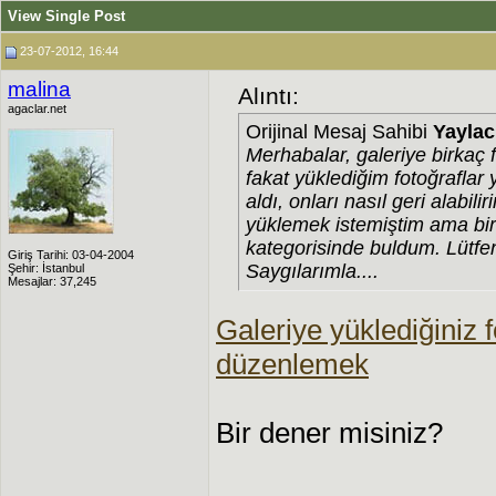
View Single Post
23-07-2012, 16:44
malina
Alıntı:
agaclar.net
Orijinal Mesaj Sahibi
Yaylac
Merhabalar, galeriye birkaç 
fakat yüklediğim fotoğraflar 
aldı, onları nasıl geri alabil
yüklemek istemiştim ama bi
kategorisinde buldum. Lütfe
Giriş Tarihi: 03-04-2004
Saygılarımla....
Şehir: İstanbul
Mesajlar: 37,245
Galeriye yüklediğiniz f
düzenlemek
Bir dener misiniz?