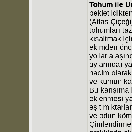
Tohum ile Ü
bekletildikte
(Atlas Çiçeği
tohumları taz
kısaltmak içi
ekimden önce
yollarla aşın
aylarında) ya
hacim olarak 
ve kumun kar
Bu karışıma 
eklenmesi ya
eşit miktarl
ve odun kömür
Çimlendirme