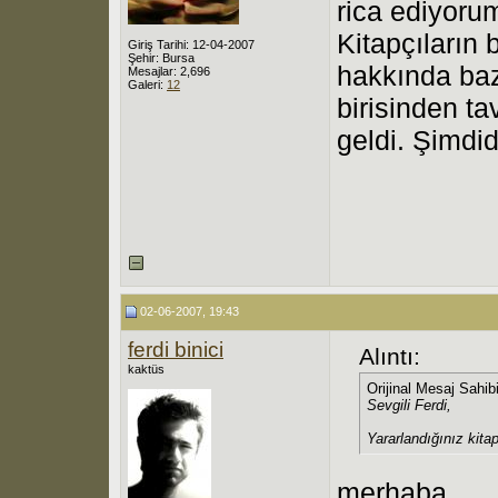
rica ediyorum
Kitapçıların 
Giriş Tarihi: 12-04-2007
Şehir: Bursa
hakkında bazı
Mesajlar: 2,696
Galeri:
12
birisinden ta
geldi. Şimdid
02-06-2007, 19:43
ferdi binici
Alıntı:
kaktüs
Orijinal Mesaj Sahib
Sevgili Ferdi,
Yararlandığınız kita
merhaba