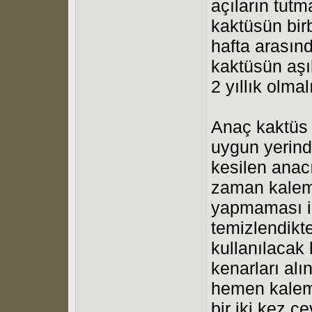
açıların tutm
kaktüsün birb
hafta arasınd
kaktüsün aşı
2 yıllık olmalı
Anaç kaktüs t
uygun yerind
kesilen anac
zaman kalem 
yapmaması içi
temizlendikt
kullanılacak 
kenarları alı
hemen kalem 
bir iki kez ç