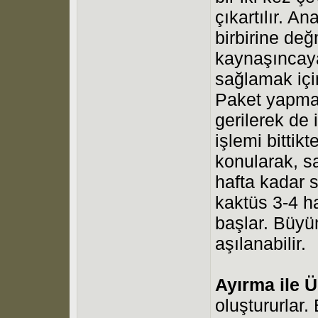
çıkartılır. A
birbirine değ
kaynaşıncaya
sağlamak için
Paket yapmak 
gerilerek de 
işlemi bittik
konularak, sa
hafta kadar s
kaktüs 3-4 h
başlar. Büyü
aşılanabilir.
Ayırma ile Ü
oluştururlar.