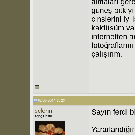
almaları gere
güneş bitkiy
cinslerini iy
kaktüsüm var
internetten 
fotoğrafların
çalışırım.
02-06-2007, 13:23
selenn
Sayın ferdi bi
Ağaç Dostu
Yararlandığın