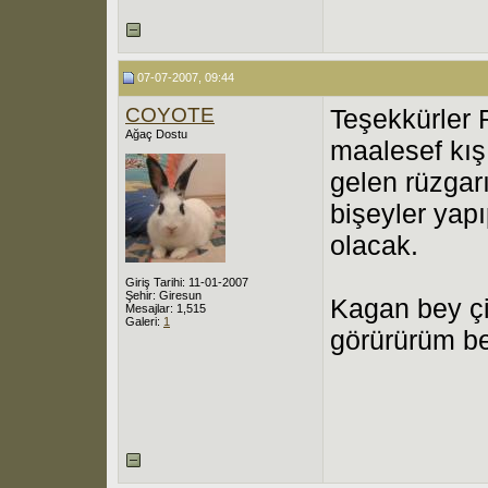
07-07-2007, 09:44
COYOTE
Teşekkürler 
Ağaç Dostu
maalesef kış
gelen rüzgarı
bişeyler yap
olacak.
Giriş Tarihi: 11-01-2007
Şehir: Giresun
Kagan bey çi
Mesajlar: 1,515
Galeri:
1
görürürüm b