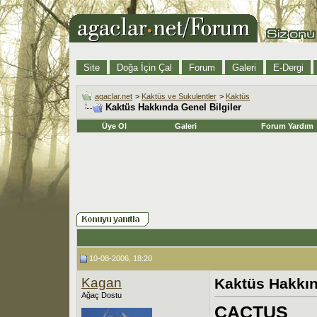
Site
Doğa İçin Çal
Forum
Galeri
E-Dergi
agaclar.net
>
Kaktüs ve Sukulentler
>
Kaktüs
Kaktüs Hakkında Genel Bilgiler
Üye Ol
Galeri
Forum Yardım
10-08-2006, 18:20
Kagan
Kaktüs Hakkın
Ağaç Dostu
CACTUS