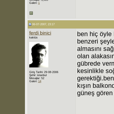
Galeri:
1
06-07-2007, 23:17
ferdi binici
ben hiç öyle
kaktüs
benzeri şeyl
almasını sağ
olan alakası
gübrede ver
kesinlikle so
Giriş Tarihi: 29-08-2006
Şehir: istanbul
gerektiği.be
Mesajlar: 52
Galeri:
14
kışın balkon
güneş gören 