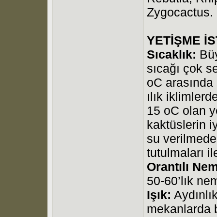
Zygocactus.
YETİŞME İ
Sıcaklık:
Büy
sıcağı çok se
oC arasında 
ılık iklimlerd
15 oC olan y
kaktüslerin i
su verilmeden
tutulmaları il
Orantılı Nem
50-60’lık nem
Işık:
Aydınlık
mekanlarda 