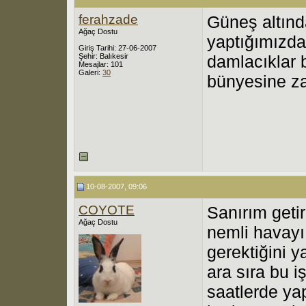
ferahzade
Güneş altınd
Ağaç Dostu
yaptığımızda
Giriş Tarihi: 27-06-2007
Şehir: Balıkesir
damlacıklar 
Mesajlar: 101
Galeri:
30
bünyesine zar
10-08-2007, 09:06
COYOTE
Sanırım getir
Ağaç Dostu
nemli havayı
gerektiğini y
ara sıra bu 
saatlerde ya