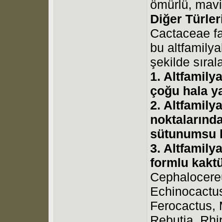
ömürlü, mavi
Diğer Türler
Cactaceae fa
bu altfamilya
şekilde sıral
1. Altfamily
çoğu hala ya
2. Altfamily
noktalarınd
sütunumsu k
3. Altfamily
formlu kaktü
Cephalocere
Echinocactus
Ferocactus, 
Rebutia, Rhi