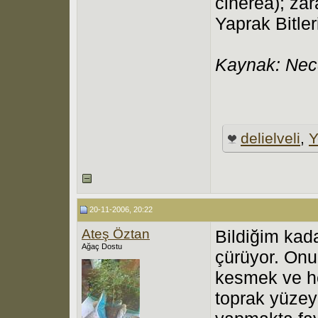
cinerea); zar
Yaprak Bitler
Kaynak: Necd
delielveli
,
Y
20-11-2006, 20:22
Ateş Öztan
Bildiğim kad
Ağaç Dostu
çürüyor. Onu
kesmek ve he
toprak yüzey