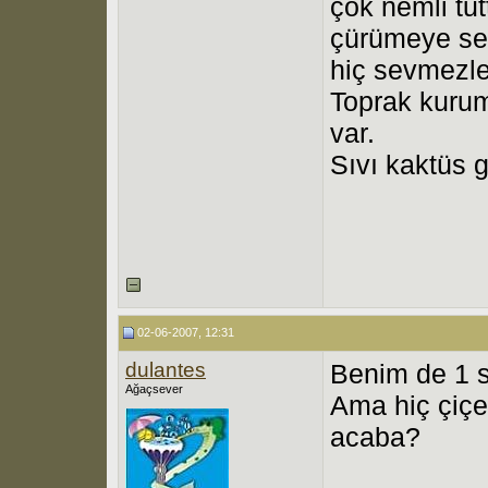
çok nemli tu
çürümeye seb
hiç sevmezle
Toprak kuru
var.
Sıvı kaktüs g
02-06-2007, 12:31
dulantes
Benim de 1 s
Ağaçsever
Ama hiç çiç
acaba?