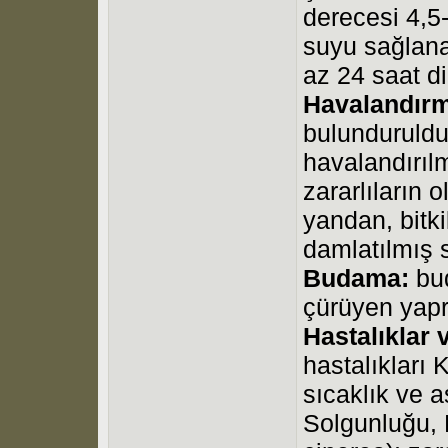
derecesi 4,5
suyu sağlan
az 24 saat din
Havalandırm
bulunduruldu
havalandırılm
zararlıların 
yandan, bitki
damlatılmış s
Budama:
bud
çürüyen yapra
Hastalıklar v
hastalıkları
sıcaklık ve 
Solgunluğu, 