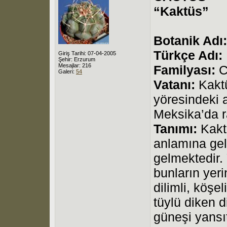
“Kaktüs”
Botanik Adı:
Türkçe Adı:
Giriş Tarihi: 07-04-2005
Şehir: Erzurum
Mesajlar: 216
Familyası:
C
Galeri:
54
Vatanı:
Kaktü
yöresindeki 
Meksika’da r
Tanımı:
Kaktü
anlamına gel
gelmektedir
bunların yeri
dilimli, köşel
tüylü diken di
güneşi yansıt