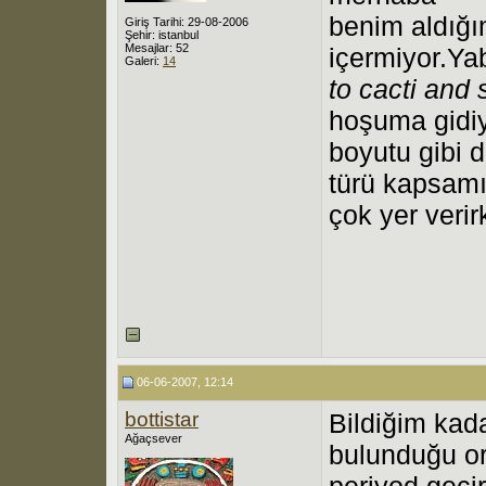
benim aldığım
Giriş Tarihi: 29-08-2006
Şehir: istanbul
Mesajlar: 52
içermiyor.Ya
Galeri:
14
to cacti and
hoşuma gidiyo
boyutu gibi d
türü kapsamıy
çok yer verir
06-06-2007, 12:14
bottistar
Bildiğim kad
Ağaçsever
bulunduğu or
periyod geçir