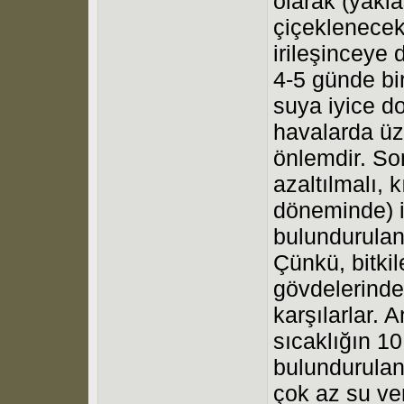
olarak (yakla
çiçeklenecek 
irileşinceye 
4-5 günde bi
suya iyice d
havalarda üze
önlemdir. So
azaltılmalı,
döneminde) i
bulundurulan 
Çünkü, bitki
gövdelerinde
karşılarlar.
sıcaklığın 1
bulundurulan
çok az su ve