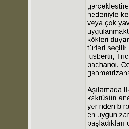
gerçekleştire
nedeniyle ke
veya çok yav
uygulanmakta
kökleri duya
türleri seçil
jusbertii, T
pachanoi, Ce
geometrizans’
Aşılamada il
kaktüsün ana
yerinden birb
en uygun za
başladıkları