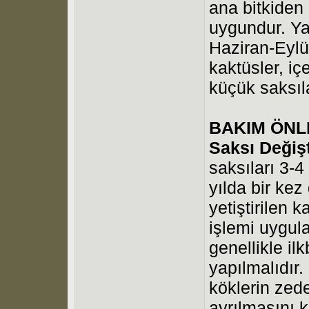
ana bitkiden 
uygundur. Ya
Haziran-Eylül
kaktüsler, i
küçük saksıla
BAKIM ÖNL
Saksı Değiş
saksıları 3-4 
yılda bir kez
yetiştirilen 
işlemi uygula
genellikle il
yapılmalıdır.
köklerin ze
ayrılmasını k