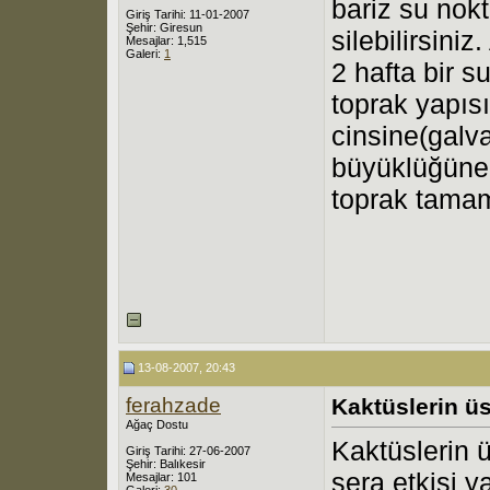
bariz su nokt
Giriş Tarihi: 11-01-2007
Şehir: Giresun
silebilirsini
Mesajlar: 1,515
Galeri:
1
2 hafta bir 
toprak yapıs
cinsine(galv
büyüklüğüne g
toprak tama
13-08-2007, 20:43
ferahzade
Kaktüslerin ü
Ağaç Dostu
Kaktüslerin 
Giriş Tarihi: 27-06-2007
Şehir: Balıkesir
sera etkisi 
Mesajlar: 101
Galeri:
30