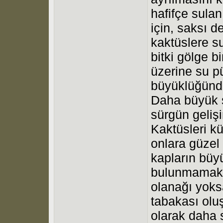
hafifçe sulan
için, saksı d
kaktüslere s
bitki gölge b
üzerine su pü
büyüklüğünde
Daha büyük s
sürgün gelişi
Kaktüsleri k
onlara güzel
kapların büy
bulunmamakta
olanağı yoksa
tabakası oluş
olarak daha s