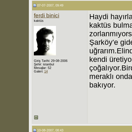
07-07-2007, 09:49
ferdi binici
Haydi hayırl
kaktüs
kaktüs bulm
zorlanmıyor
Şarköy'e gid
uğrarım.Elin
kendi üretiyo
Giriş Tarihi: 29-08-2006
Şehir: istanbul
çoğalıyor.Bi
Mesajlar: 52
Galeri:
14
meraklı onda
bakıyor.
10-08-2007, 08:43