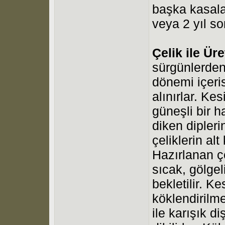
başka kasalar
veya 2 yıl so
Çelik ile Üre
sürgünlerden
dönemi içeris
alınırlar. Ke
güneşli bir h
diken dipler
çeliklerin alt
Hazırlanan çe
sıcak, gölgel
bekletilir. K
köklendirilm
ile karışık d