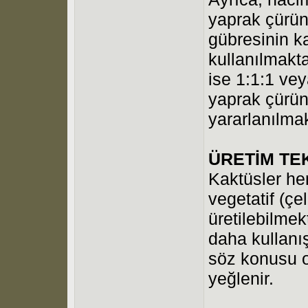
yaprak çürün
gübresinin k
kullanılmakt
ise 1:1:1 vey
yaprak çürü
yararlanılmak
ÜRETİM TE
Kaktüsler he
vegetatif (çe
üretilebilme
daha kullanış
söz konusu o
yeğlenir.