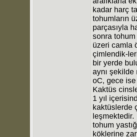
aralıklarla ek
kadar harç ta
tohumların ü
parçasıyla haf
sonra tohum y
üzeri camla ö
çimlendik-ler
bir yerde bu
aynı şekilde
oC, gece ise
Kaktüs cinsl
1 yıl içerisi
kaktüslerde 
leşmektedir. 
tohum yastığ
köklerine za