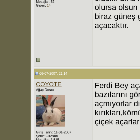
Mesajlar: 52
olursa olsun
Galeri:
14
biraz güneş 
açacaktır.
06-07-2007, 21:14
COYOTE
Ferdi Bey aç
Ağaç Dostu
bazılarını g
açmıyorlar d
kırıkları,kömü
çiçek açarlar
Giriş Tarihi: 11-01-2007
Şehir: Giresun
Mesajlar: 1,515