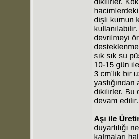
dikilirler. K
hacimlerdeki
dişli kumun 
kullanılabili
devrilmeyi ön
desteklenmeli
sık sık su pü
10-15 gün ile
3 cm’lik bir
yastığından 
dikilirler. B
devam edilir.
Aşı ile Üret
duyarlılığı n
kalmaları ha