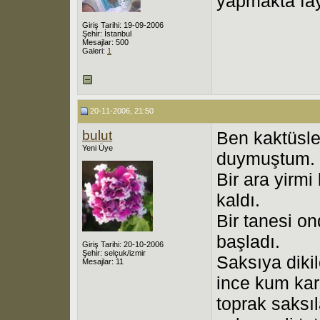
yapmakta fay
Giriş Tarihi: 19-09-2006
Şehir: İstanbul
Mesajlar: 500
Galeri:
1
20-11-2006, 21:50
bulut
Ben kaktüsler
Yeni Üye
duymuştum.
Bir ara yirmi
kaldı.
Bir tanesi o
başladı.
Giriş Tarihi: 20-10-2006
Şehir: selçuk/izmir
Saksıya diki
Mesajlar: 11
ince kum karı
toprak saksıl