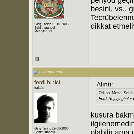
besini, vs.. g
Tecrübelerin
dikkat etmeli
Giriş Tarihi: 19-10-2006
Şehir: istanbul
Mesajlar: 73
06-06-2007, 23:49
ferdi binici
Alıntı:
kaktüs
Orijinal Mesaj Sahib
Ferdi Bey,iyi günler
kusura bakm
ilgilenemedi
Giriş Tarihi: 29-08-2006
olabilir ama
Şehir: istanbul