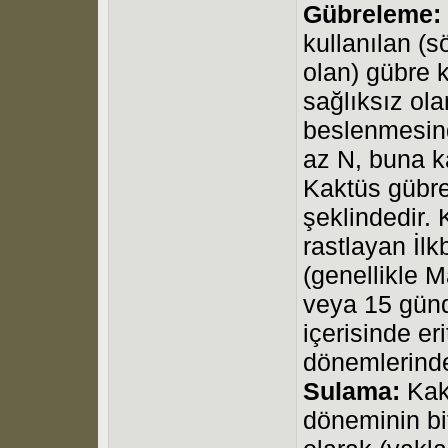
Gübreleme:
kullanılan (
olan) gübre k
sağlıksız ola
beslenmesind
az N, buna ka
Kaktüs gübre
şeklindedir.
rastlayan İl
(genellikle M
veya 15 günd
içerisinde eri
dönemlerinde 
Sulama:
Kak
döneminin bi