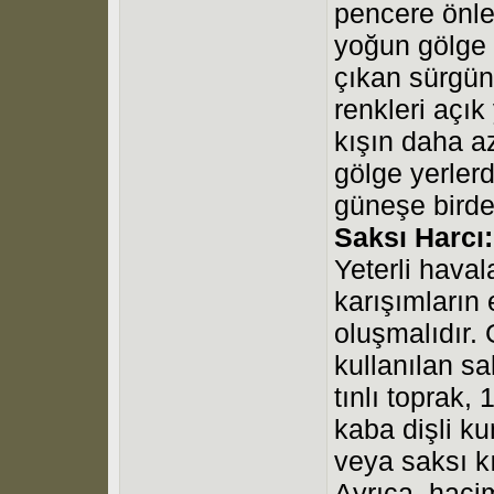
pencere önle
yoğun gölge y
çıkan sürgün
renkleri açık
kışın daha az
gölge yerlerd
güneşe birdenb
Saksı Harcı:
Yeterli hava
karışımların
oluşmalıdır. 
kullanılan sa
tınlı toprak,
kaba dişli k
veya saksı kı
Ayrıca, hacim