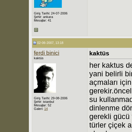
Giriş Tarihi: 24-07-2006
Şehir: ankara
Mesajlar: 41
02-06-2007, 13:18
ferdi binici
kaktüs
kaktüs
her kaktus de
yani belirli b
açmaları için
gerekir.öncel
su kullanmad
Giriş Tarihi: 29-08-2006
Şehir: istanbul
Mesajlar: 52
dinlenme dön
Galeri:
14
gerekli gücü 
türler çiçek 