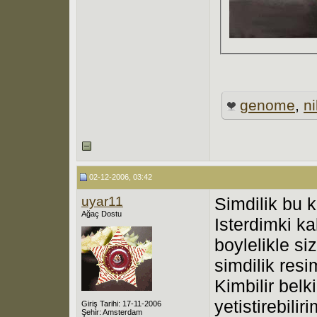
genome
,
n
02-12-2006, 03:42
uyar11
Simdilik bu 
Ağaç Dostu
Isterdimki ka
boylelikle si
simdilik resi
Kimbilir belk
yetistirebili
Giriş Tarihi: 17-11-2006
Şehir: Amsterdam