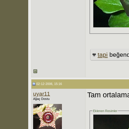
tapi
beğend
02-12-2006, 15:16
uyar11
Tam ortalama
Ağaç Dostu
Eklenen Resimler