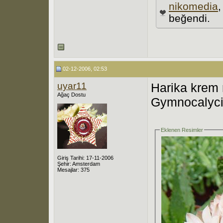
nikomedia
beğendi.
02-12-2006, 02:53
uyar11
Harika krem r
Ağaç Dostu
Gymnocalyci
Eklenen Resimler
Giriş Tarihi: 17-11-2006
Şehir: Amsterdam
Mesajlar: 375