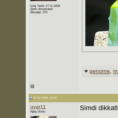
Giriş Tarihi: 17-11-2006
Şehir: Amsterdam
Mesajlar: 375
genome
,
m
02-12-2006, 15:18
uyar11
Simdi dikkatl
Ağaç Dostu