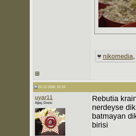
nikomedia
02-12-2006, 02:34
uyar11
Rebutia krai
Ağaç Dostu
nerdeyse dik
batmayan dike
birisi