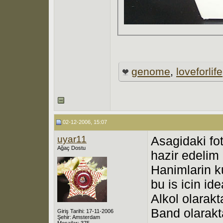
genome
,
loveforlife
02-12-2006, 15:07
uyar11
Asagidaki fo
Ağaç Dostu
hazir edelim
Hanimlarin 
bu is icin ide
Alkol olarakta
Band olarakta
Giriş Tarihi: 17-11-2006
Şehir: Amsterdam
Mesajlar: 375