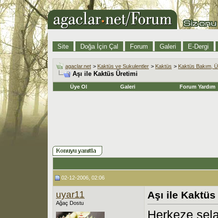
Site
Doğa İçin Çal
Forum
Galeri
E-Dergi
agaclar.net
>
Kaktüs ve Sukulentler
>
Kaktüs
>
Kaktüs Bakım, Ü
Aşı ile Kaktüs Üretimi
Üye Ol
Galeri
Forum Yardım
02-12-2006, 02:06
uyar11
Aşı ile Kaktüs
Ağaç Dostu
Herkeze sela