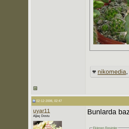
nikomedia
02-12-2006, 02:47
uyar11
Bunlarda bazi
Ağaç Dostu
Eklenen Resimler