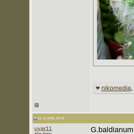
nikomedia
02-12-2006, 02:45
uyar11
G.baldianum
Ağaç Dostu