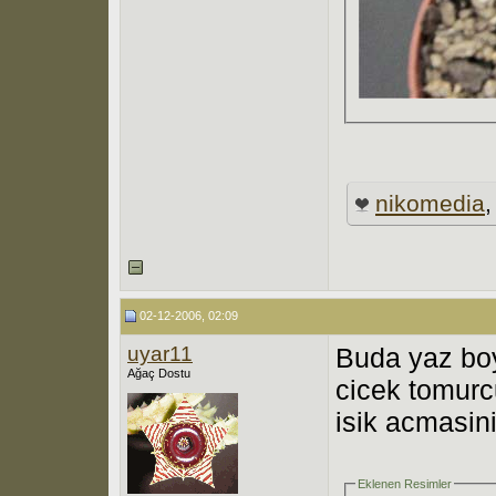
nikomedia
02-12-2006, 02:09
uyar11
Buda yaz boy
Ağaç Dostu
cicek tomurc
isik acmasini
Eklenen Resimler