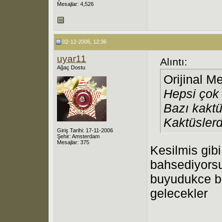
Mesajlar: 4,526
02-12-2006, 12:36
uyar11
Alıntı:
Ağaç Dostu
Orijinal M
Hepsi çok 
Bazı kaktü
Kaktüsler
Giriş Tarihi: 17-11-2006
Şehir: Amsterdam
Mesajlar: 375
Kesilmis gib
bahsediyorsu
buyudukce bi
gelecekler