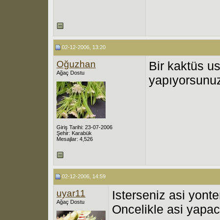
02-12-2006, 13:20
Oğuzhan
Bir kaktüs us
Ağaç Dostu
yapıyorsunuz
Giriş Tarihi: 23-07-2006
Şehir: Karabük
Mesajlar: 4,526
02-12-2006, 14:59
uyar11
Isterseniz asi yont
Ağaç Dostu
Oncelikle asi yapac