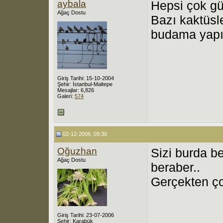
aybala
Hepsi çok gü
Ağaç Dostu
Bazı kaktüsl
budama yapı
Giriş Tarihi: 15-10-2004
Şehir: İstanbul-Maltepe
Mesajlar: 6,826
Galeri:
574
02-12-2006, 09:30
Oğuzhan
Sizi burda b
Ağaç Dostu
beraber..
Gerçekten çok
Giriş Tarihi: 23-07-2006
Şehir: Karabük