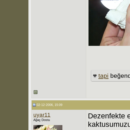
tapi
beğend
02-12-2006, 15:09
uyar11
Dezenfekte e
Ağaç Dostu
kaktusumuzun