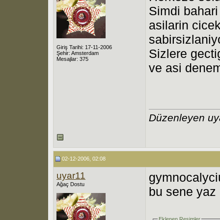
Simdi bahari
asilarin cice
sabirsizlani
Giriş Tarihi: 17-11-2006
Sizlere gect
Şehir: Amsterdam
Mesajlar: 375
ve asi denem
Düzenleyen uy
02-12-2006, 02:08
uyar11
gymnocalyci
Ağaç Dostu
bu sene yaz 
Eklenen Resimler