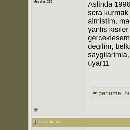
Mesajlar: 375
Aslinda 1996
sera kurmak i
almistim, ma
yanlis kisil
gerceklesem
degilim, belk
saygilarimla,
uyar11
genome
,
hi
02-12-2006, 08:29