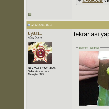
ZAGO59
v
02-12-2006, 15:13
uyar11
tekrar asi ya
Ağaç Dostu
Eklenen Resimler
Giriş Tarihi: 17-11-2006
Şehir: Amsterdam
Mesajlar: 375