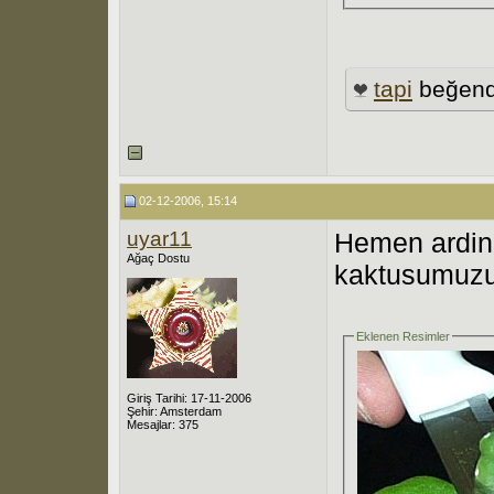
tapi
beğend
02-12-2006, 15:14
uyar11
Hemen ardind
Ağaç Dostu
kaktusumuzu
Eklenen Resimler
Giriş Tarihi: 17-11-2006
Şehir: Amsterdam
Mesajlar: 375